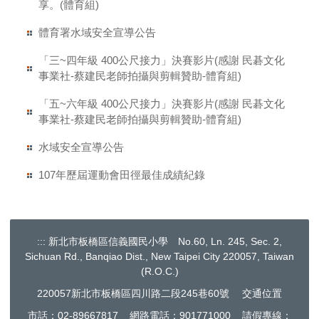
享。(體育組)
體育署水域安全宣導公告
「三~四年級 400公尺接力」決賽影片(感謝 民碁文化
事業社-蔡建民老師拍攝與剪輯贊助-體育組)
「五~六年級 400公尺接力」決賽影片(感謝 民碁文化
事業社-蔡建民老師拍攝與剪輯贊助-體育組)
水域安全宣導公告
107年歷屆運動會田徑最佳成績紀錄
:::
新北市板橋區信義國民小學 No.60, Ln. 245, Sec. 2,
Sichuan Rd., Banqiao Dist., New Taipei City 220057, Taiwan
(R.O.C.)
220057新北市板橋區四川路二段245巷60號
交通位置
市話：02-89667817 網路電話：901771000 請假專線：