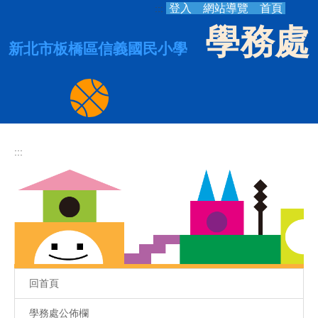
登入
網站導覽
首頁
:::
跳
到
學務處
主
新北市板橋區信義國民小學
要
內
容
區
:::
回首頁
學務處公佈欄