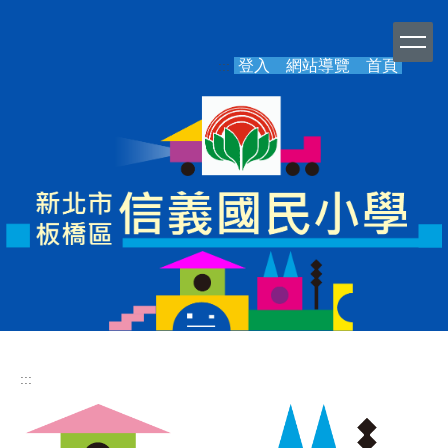
跳
到
主
登入
網站導覽
首頁
:::
要
內
容
區
:::