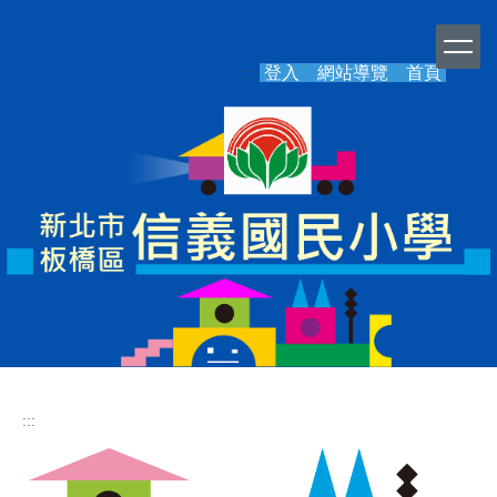
跳
到
主
登入
網站導覽
首頁
:::
要
內
容
區
:::