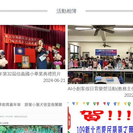
活動相簿
學年第32屆信義國小畢業典禮照片
2024-06-21
AI小創客假日育樂營活動(教務主
202