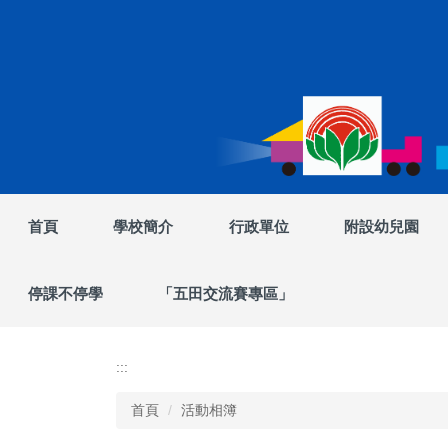
跳
到
主
要
內
容
區
首頁
學校簡介
行政單位
附設幼兒園
停課不停學
「五田交流賽專區」
:::
首頁
活動相簿