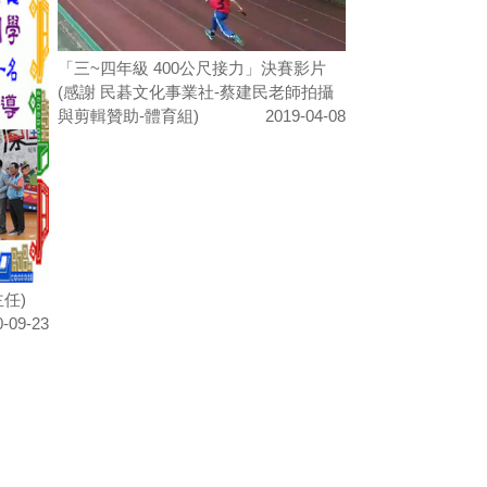
「三~四年級 400公尺接力」決賽影片
(感謝 民碁文化事業社-蔡建民老師拍攝
與剪輯贊助-體育組)
2019-04-08
任)
0-09-23