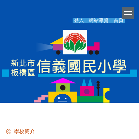
跳
到
主
登入
網站導覽
首頁
:::
要
內
容
區
:::
學校簡介