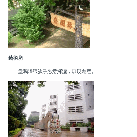
藝術坊
塗鴉牆讓孩子恣意揮灑，展現創意。