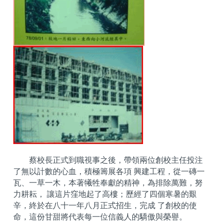
蔡校長正式到職視事之後，帶領兩位創校主任投注
了無以計數的心血，積極籌展各項 興建工程，從一磚一
瓦、一草一木，本著犧牲奉獻的精神，為排除萬難，努
力耕耘， 讓這片窪地起了高樓；歷經了四個寒暑的艱
辛，終於在八十一年八月正式招生，完成 了創校的使
命，這份甘甜將代表每一位信義人的驕傲與榮譽。