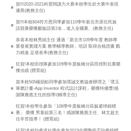
賀!!!2020-2021科普閱讀力大賽本校學生於大賽中表現
優異(教務主任)
賀!!!本校604符方恩同學參加110學年新北市原住民族
語競賽榮獲鄒族語第2名，進入全國賽。(教務主任)
恭喜本校林秀娟主任 通過「新北市109學年度 教師專
業發展實踐方案 教學輔導教師」培訓 取得合格證書 戮
力精進 足堪表率(教務主任)
狂賀!本校田徑隊參加109學年度板橋分區田徑對抗賽榮
獲佳績 (體育組)
賀本校505楊韻鮚同學參加璞誠文教協會辦理之「璞玉
琢磨計畫-App Inventor 程式設計課程」榮獲特優獎!感
謝陳雅惠主任的指導!(輔導主任)
狂賀!本校學生參加「108學年度板橋分區躲避球錦標
賽」 榮獲 男童組第三名！感謝陳雅惠主任、林文超主
任辛苦指導！ (體育組)
狂賀!本校跆拳道社學生參加2019全國陶瓷盃跆拳錦標