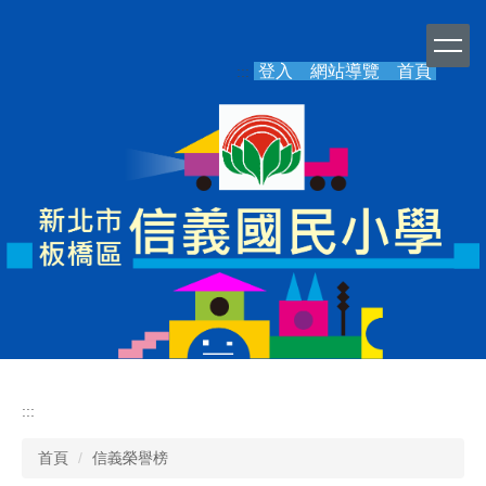
跳
到
主
登入
網站導覽
首頁
:::
要
內
容
區
:::
首頁
信義榮譽榜