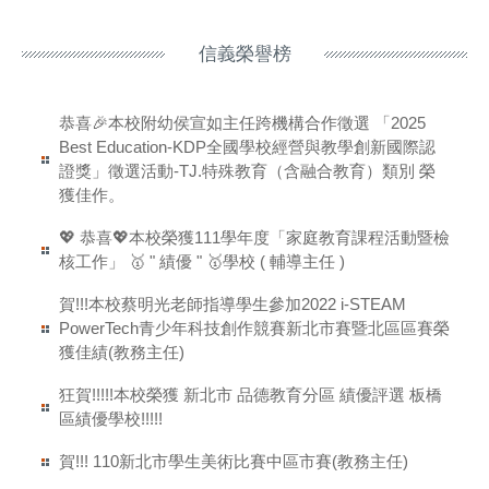
信義榮譽榜
恭喜🎉本校附幼侯宣如主任跨機構合作徵選 「2025
Best Education-KDP全國學校經營與教學創新國際認
證獎」徵選活動-TJ.特殊教育（含融合教育）類別 榮
獲佳作。
💖 恭喜💖本校榮獲111學年度「家庭教育課程活動暨檢
核工作」 🥇 " 績優 " 🥇學校 ( 輔導主任 )
賀!!!本校蔡明光老師指導學生參加2022 i-STEAM
PowerTech青少年科技創作競賽新北市賽暨北區區賽榮
獲佳績(教務主任)
狂賀!!!!!本校榮獲 新北市 品德教育分區 績優評選 板橋
區績優學校!!!!!
賀!!! 110新北市學生美術比賽中區市賽(教務主任)