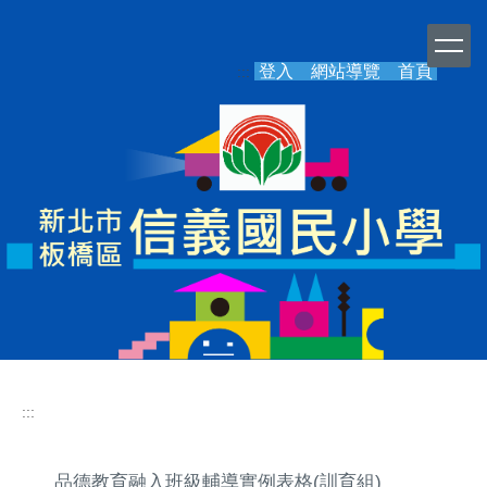
跳
到
主
登入
網站導覽
首頁
:::
要
內
容
區
:::
品德教育融入班級輔導實例表格(訓育組)