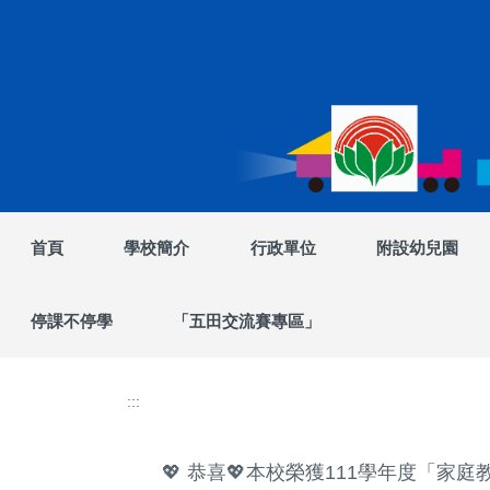
跳
到
主
要
內
容
區
首頁
學校簡介
行政單位
附設幼兒園
停課不停學
「五田交流賽專區」
:::
💖 恭喜💖本校榮獲111學年度「家庭教育