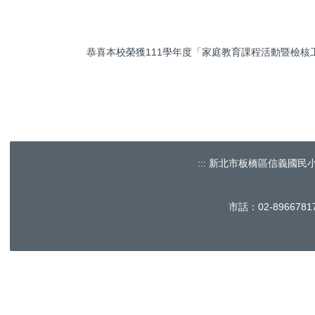
恭喜本校榮獲111學年度「家庭教育課程活動暨檢核工作」
:::
新北市板橋區信義國民小學 No.60, 
市話：02-896678