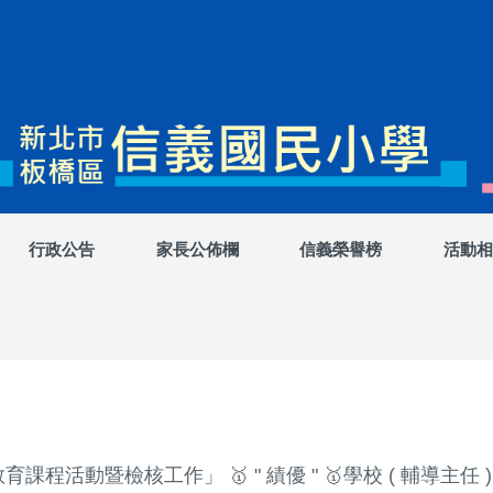
行政公告
家長公佈欄
信義榮譽榜
活動相
課程活動暨檢核工作」 🥇 " 績優 " 🥇學校 ( 輔導主任 )