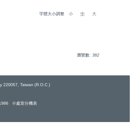
字體大小調整
小
中
大
瀏覽數:
382
220057, Taiwan (R.O.C.)
661986 ※處室分機表