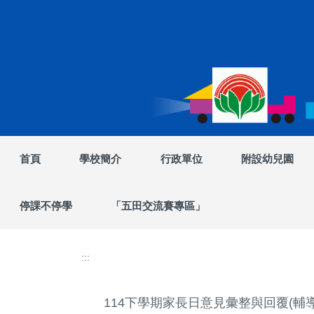
跳
到
主
要
內
容
區
首頁
學校簡介
行政單位
附設幼兒園
停課不停學
「五田交流賽專區」
:::
114下學期家長日意見彙整與回覆(輔