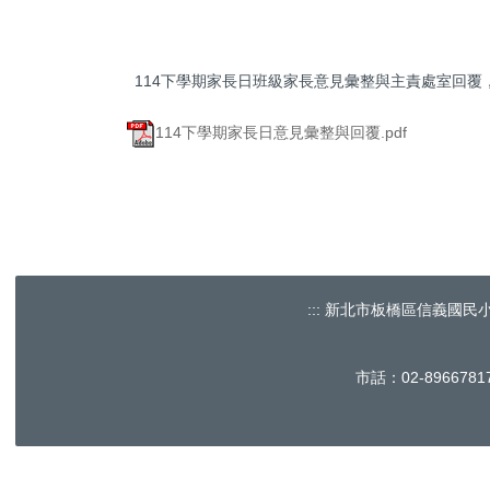
114下學期家長日班級家長意見彙整與主責處室回覆
114下學期家長日意見彙整與回覆.pdf
:::
新北市板橋區信義國民小學 No.60, 
市話：02-896678