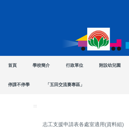
跳
到
主
要
內
容
區
首頁
學校簡介
行政單位
附設幼兒園
停課不停學
「五田交流賽專區」
:::
志工支援申請表各處室適用(資料組)