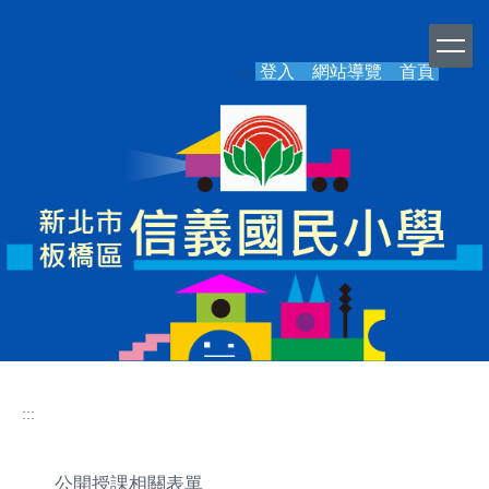
跳
到
主
登入
網站導覽
首頁
:::
要
內
容
區
:::
公開授課相關表單