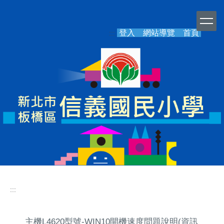
跳
到
主
登入
網站導覽
首頁
:::
要
內
容
區
:::
主機L4620型號-WIN10開機速度問題說明(資訊