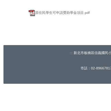
原住民學生可申請獎助學金項目.pdf
:::
新北市板橋區信義國民小學 No.60, 
市話：02-896678