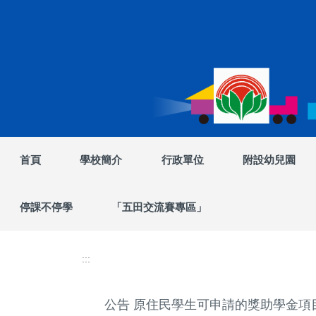
跳
到
主
要
內
容
區
首頁
學校簡介
行政單位
附設幼兒園
停課不停學
「五田交流賽專區」
:::
公告 原住民學生可申請的獎助學金項目