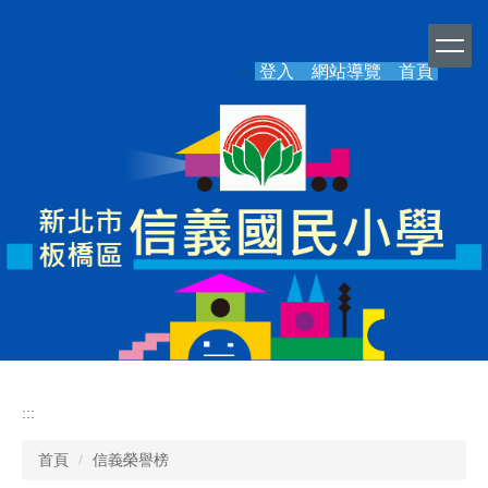
跳
到
主
登入
網站導覽
首頁
:::
要
內
容
區
:::
首頁
信義榮譽榜