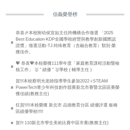
信義榮譽榜
恭喜🎉本校附幼侯宣如主任跨機構合作徵選 「2025
Best Education-KDP全國學校經營與教學創新國際認
證獎」徵選活動-TJ.特殊教育（含融合教育）類別 榮
獲佳作。
💖 恭喜💖本校榮獲111學年度「家庭教育課程活動暨檢
核工作」 🥇 " 績優 " 🥇學校 ( 輔導主任 )
賀!!!本校蔡明光老師指導學生參加2022 i-STEAM
PowerTech青少年科技創作競賽新北市賽暨北區區賽榮
獲佳績(教務主任)
狂賀!!!!!本校榮獲 新北市 品德教育分區 績優評選 板橋
區績優學校!!!!!
賀!!! 110新北市學生美術比賽中區市賽(教務主任)