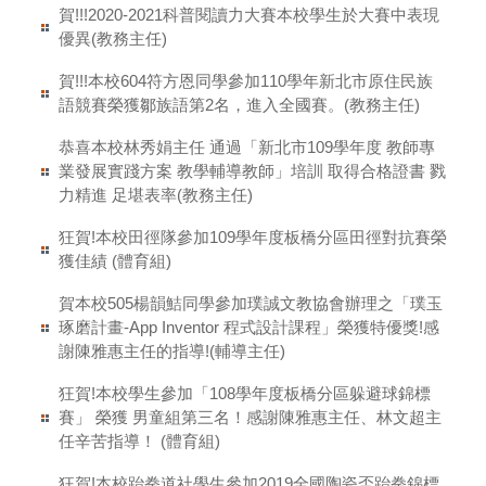
賀!!!2020-2021科普閱讀力大賽本校學生於大賽中表現
優異(教務主任)
賀!!!本校604符方恩同學參加110學年新北市原住民族
語競賽榮獲鄒族語第2名，進入全國賽。(教務主任)
恭喜本校林秀娟主任 通過「新北市109學年度 教師專
業發展實踐方案 教學輔導教師」培訓 取得合格證書 戮
力精進 足堪表率(教務主任)
狂賀!本校田徑隊參加109學年度板橋分區田徑對抗賽榮
獲佳績 (體育組)
賀本校505楊韻鮚同學參加璞誠文教協會辦理之「璞玉
琢磨計畫-App Inventor 程式設計課程」榮獲特優獎!感
謝陳雅惠主任的指導!(輔導主任)
狂賀!本校學生參加「108學年度板橋分區躲避球錦標
賽」 榮獲 男童組第三名！感謝陳雅惠主任、林文超主
任辛苦指導！ (體育組)
狂賀!本校跆拳道社學生參加2019全國陶瓷盃跆拳錦標