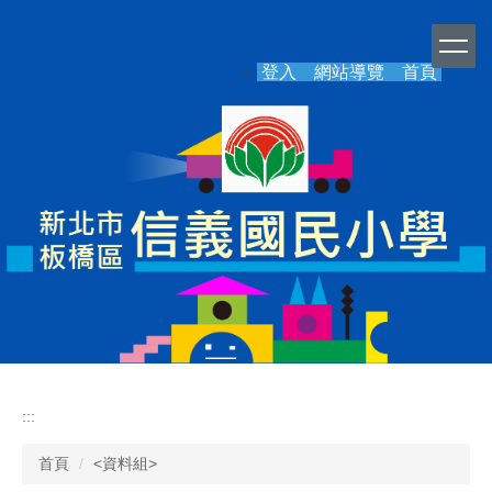
跳
到
主
登入
網站導覽
首頁
:::
要
內
容
區
:::
首頁
<資料組>